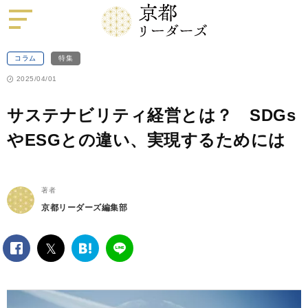
京
都
リ
ー
ダ
ー
ズ
コラム
特集
2025/04/01
サステナビリティ経営とは？ SDGs
やESGとの違い、実現するためには
著者
京都リーダーズ編集部
facebook
twitter
は
LINE
て
な
ブ