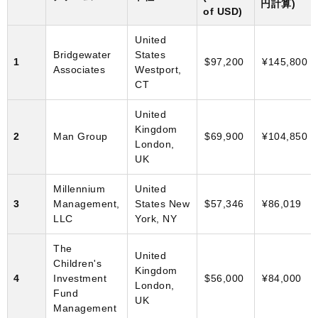
円計算)
of USD)
United
Bridgewater
States
1
$97,200
¥145,800
Associates
Westport,
CT
United
Kingdom
2
Man Group
$69,900
¥104,850
London,
UK
Millennium
United
3
Management,
States New
$57,346
¥86,019
LLC
York, NY
The
United
Children's
Kingdom
4
Investment
$56,000
¥84,000
London,
Fund
UK
Management