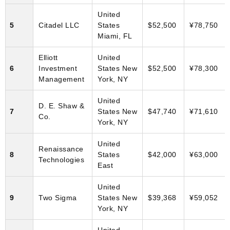
United
5
Citadel LLC
States
$52,500
¥78,750
Miami, FL
Elliott
United
6
Investment
States New
$52,500
¥78,300
Management
York, NY
United
D. E. Shaw &
7
States New
$47,740
¥71,610
Co.
York, NY
United
Renaissance
8
States
$42,000
¥63,000
Technologies
East
United
9
Two Sigma
States New
$39,368
¥59,052
York, NY
United