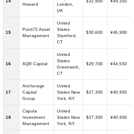
14
$32,900
¥49,350
Howard
London,
UK
United
Point72 Asset
States
15
$30,600
¥45,900
Management
Stamford,
CT
United
States
16
AQR Capital
$29,700
¥44,550
Greenwich,
CT
Anchorage
United
17
Capital
States New
$27,300
¥40,950
Group
York, NY
Capula
United
18
Investment
States New
$27,300
¥40,950
Management
York, NY