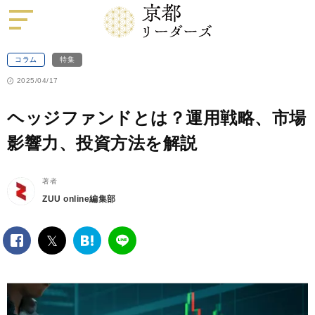
京
都
リ
ー
ダ
ー
ズ
コラム
特集
2025/04/17
ヘッジファンドとは？運用戦略、市場
影響力、投資方法を解説
著者
ZUU online編集部
facebook
twitter
は
LINE
て
な
ブ
ッ